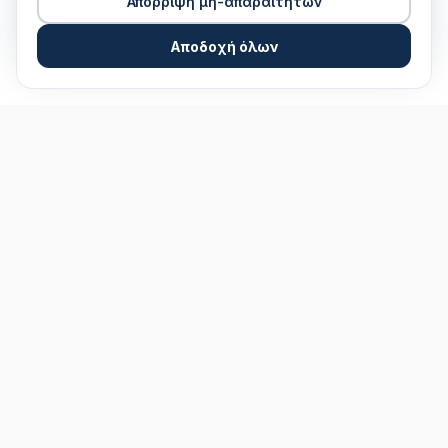
Απόρριψη μη-απαραίτητων
Αποδοχή όλων
Ζητήστε προσφορά online
Αξιόπιστη διανομή πετρελαίου θέρμανσης με
αυθημερόν παράδοση σε όλη την Αττική.